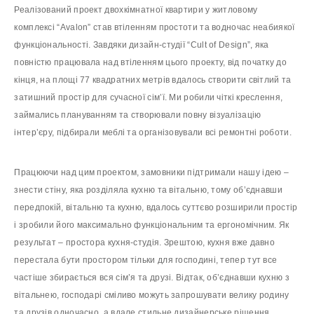
Реалізований проект двохкімнатної квартири у житловому
комплексі “Avalon” став втіленням простоти та водночас неабиякої
функціональності. Завдяки дизайн-студії “Cult of Design”, яка
повністю працювала над втіленням цього проекту, від початку до
кінця, на площі 77 квадратних метрів вдалось створити світлий та
затишний простір для сучасної сім’ї. Ми робили чіткі креслення,
займались плануванням та створювали повну візуалізацію
інтер’єру, підбирали меблі та організовували всі ремонтні роботи.
Працюючи над цим проектом, замовники підтримали нашу ідею –
знести стіну, яка розділяла кухню та вітальню, тому об’єднавши
передпокій, вітальню та кухню, вдалось суттєво розширили простір
і зробили його максимально функціональним та ергономічним. Як
результат – простора кухня-студія. Зрештою, кухня вже давно
перестала бути простором тільки для господині, тепер тут все
частіше збирається вся сім’я та друзі. Відтак, об’єднавши кухню з
вітальнею, господарі сміливо можуть запрошувати велику родину
та друзів одночасно, а вдале стильне дизайнерське рішення