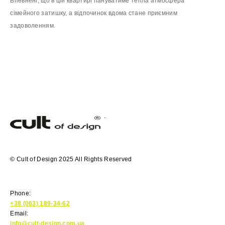
Впевнені, що в цій квартирі пануватиме тепла атмосфера
сімейного затишку, а відпочинок вдома стане приємним
задоволенням.
© Cult of Design 2025 All Rights Reserved
Phone:
+38 (063) 189-34-62
Email:
info@cult-design.com.ua