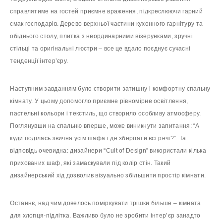
справлятиме на гостей приємне враження, підкреслюючи гарний
смак господарів. Дерево верхньої частини кухонного гарнітуру та
обіднього столу, плитка з неординарними візерунками, зручні
стільці та оригінальні люстри – все це вдало поєднує сучасні
тенденції інтер’єру.
Наступним завданням було створити затишну і комфортну спальну
кімнату. У цьому допомогло приємне рівномірне освітлення,
пастельні кольори і текстиль, що створило особливу атмосферу.
Поглянувши на спальню вперше, може виникнути запитання: “А
куди поділась звична усім шафа і де зберігати всі речі?”. Та
відповідь очевидна: дизайнери “Cult of Design” використали кілька
прихованих шаф, які замаскували під колір стін. Такий
дизайнерський хід дозволив візуально збільшити простір кімнати.
Останнє, над чим довелось поміркувати трішки більше – кімната
для хлопця-підлітка. Важливо було не зробити інтер’єр занадто