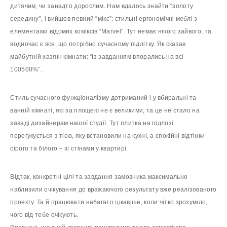
дитячим, чи занадто дорослим. Нам вдалось знайти “золоту
середину”, і вийшов певний “мікс”: стильні ергономічні меблі з
елементами відомих коміксів “Marvel”. Тут немає нічого зайвого, та
водночас є все, що потрібно сучасному підлітку. Як сказав
майбутній хазяїн кімнати: “Із завданням впорались на всі
100500%”.
Стиль сучасного функціоналізму дотриманий і у вбиральні та
ванній кімнаті, які за площею не є великими, та це не стало на
заваді дизайнерам нашої студії. Тут плитка на підлозі
перегукується з тією, яку встановили на кухні, а спокійні відтінки
сірого та білого – зі стінами у квартирі.
Відтак, конкретні цілі та завдання замовника максимально
наблизили очікування до вражаючого результату вже реалізованого
проекту. Та й працювати набагато цікавіше, коли чітко зрозуміло,
чого від тебе очікують.