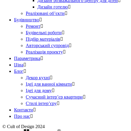
Дизайн розважального центру для дітей

Дизайн готелю

Реалізовані об’єкти

Будівництво

Ремонт

Будівельні роботи

Підбір матеріалів

Авторський супровід

Реалізація проекту

Параметрика

Ціна

Блог

Декор кухні

Ідеї для ванної кімнати

Ідеї для дому

Сучасний інтер’єр квартири

Стилі інтер’єру

Контакти

Про нас

© Cult of Design 2024