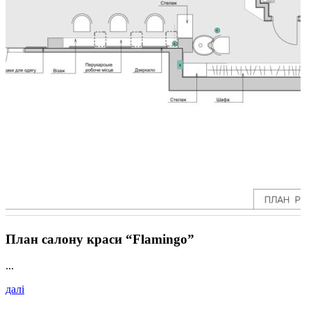
План салону краси “Flamingo”
...
далі