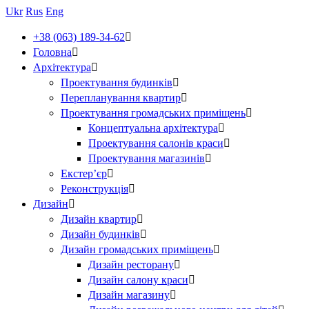
Ukr
Rus
Eng
+38 (063) 189-34-62

Головна

Архітектура

Проектування будинків

Перепланування квартир

Проектування громадських приміщень

Концептуальна архітектура

Проектування салонів краси

Проектування магазинів

Екстер’єр

Реконструкція

Дизайн

Дизайн квартир

Дизайн будинків

Дизайн громадських приміщень

Дизайн ресторану

Дизайн салону краси

Дизайн магазину
