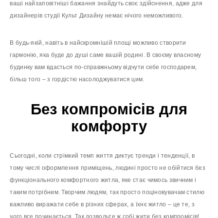
ваші найзаповітніші бажання знайдуть своє здійснення, адже для
дизайнерів студії Культ Дизайну немає нічого неможливого.
В будь-якій, навіть в найскромнішій площі можливо створити
гармонію, яка буде до душі саме вашій родині. В своєму власному
будинку вам вдасться по-справжньому відчути себе господарем,
більш того – з гордістю насолоджуватися цим.
Без компромісів для
комфорту
Сьогодні, коли стрімкий темп життя диктує тренди і тенденції, в
тому числі оформлення приміщень, людині просто не обійтися без
функціонального комфортного житла, яке стає чимось звичним і
таким потрібним. Творчим людям, так просто поціновувачам стилю
важливо виражати себе в різних сферах, а їхнє житло – це те, з
чого все починається. Так дозвольте ж собі жити без компромісів!