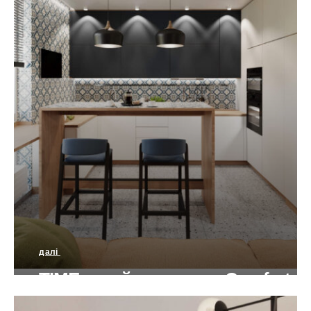
далі
TIME дизайн квартири Сomfort
Сontemporary