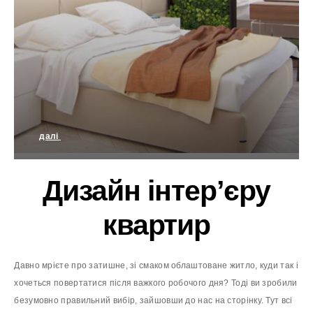
далі
Природна сучасність
Дизайн інтер’єру
квартир
Давно мрієте про затишне, зі смаком облаштоване житло, куди так і
хочеться повертатися після важкого робочого дня? Тоді ви зробили
безумовно правильний вибір, зайшовши до нас на сторінку. Тут всі