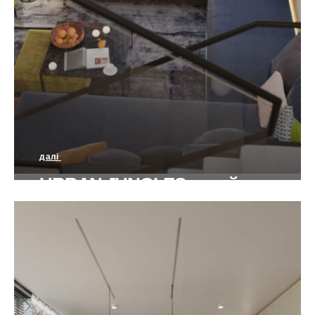
далі
URBAN JUNGLES дизайн кварти
на Руданського