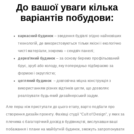
До вашої уваги кілька
варіантів побудови:
каркасний будинок
– зведення будівлі згідно найновіших
технологій, де використовуються тільки якісні і екологічно
чисті матеріали, зокрема – сендвіч панелі;
дерев’яний будинок
– за основу беремо профільований
брус, зруб або колоду, яку попередньо підбираємо за
формою і округлістю;
цегляний будинок
– довговічна міцна конструкція з
використанням різних відтінків цегли, що дозволяє
реалізувати будь-який дизайнерський задум.
Але перш ніж приступати до цього етапу, варто подбати про
створення дизайн проекту. Фахівці студії “Cult of Design”, у яких за
плечима є багаторічний досвід в будівництві, вислухавши ваші
побажання і плани на майбутній будинок, зможуть запропонувати