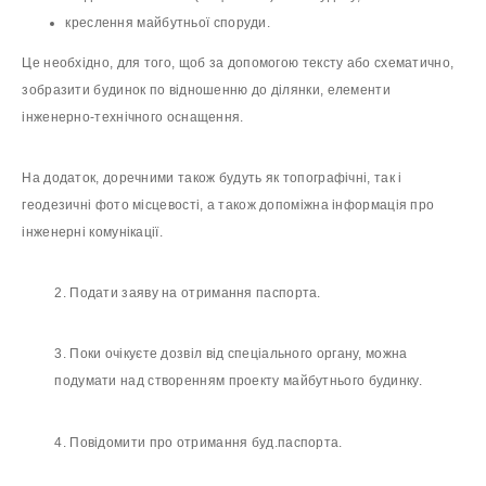
креслення майбутньої споруди.
Це необхідно, для того, щоб за допомогою тексту або схематично,
зобразити будинок по відношенню до ділянки, елементи
інженерно-технічного оснащення.
На додаток, доречними також будуть як топографічні, так і
геодезичні фото місцевості, а також допоміжна інформація про
інженерні комунікації.
2. Подати заяву на отримання паспорта.
3. Поки очікуєте дозвіл від спеціального органу, можна
подумати над створенням проекту майбутнього будинку.
4. Повідомити про отримання буд.паспорта.