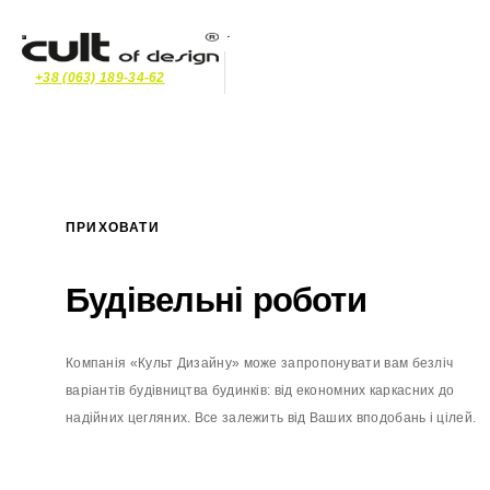
+38 (063) 189-34-62
ПРИХОВАТИ
Будівельні роботи
Будівельні роботи
Компанія
«
Культ
Дизайну
»
може
запропонувати
вам
безліч
Сьогодні будівництво будинків і котеджів вельми популярна
варіантів
будівництва
будинків
:
від
економних
каркасних
до
послуга. Тепер, коли жителі мегаполісів, зокрема власники
надійних
цегляних
.
Все
залежить
від
Ваших
вподобань
і
цілей
.
скромних за площею житлових приміщень все більше починають
цінувати власний простір, комфорт і затишок, питання будівництва
стає особливо актуальним.