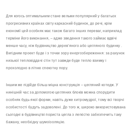
Для когось оптимальним стане вельми популярний у багатьох
прогресивних країнах світу каркасний будинок, до речі, крім
економії цей особняк має також багато інших переваг, наприклад
терміни його виконання, – адже зведення такого займає вдвічі
менше часу, ніж будівництво дерев’яного або цегляного будинку .
Вигідним проект буде і з точки зору енергозбереження: за рахунок
низької тепловіддачі стін тут завжди буде тепло взимку і
прохолодно в літню спекотну пору.
Іншим же підійде більш міцна конструкція – цегляний котедж. У
нинішній час за допомогою цегляних блоків можна спорудити
особняк будь-якої форми, навіть дуже хитромудрої, тому всі творчі
особистості будуть задоволені. До того ж, широко використовувана
сьогодні в будівництві пориста цегла з легкістю забезпечить таку
бажану, необхідну шумоізоляцію.