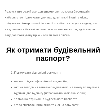
Разом з тим реалії сьогоднішнього дня, зокрема бюрократія і
хабарництво підготували для нас довгі тижні і навіть місяці
очікування. Контролюючі інстанції постійно затягують видачу, що
не дозволяє в бажані терміни звести власне житло, здійснивши
таку довгоочікувану мрію – осісти там з сім’єю.
Як отримати будівельний
паспорт?
Підготувати відповідні документи:
паспорт, ідентифікаційний код особи;
акт на володіння земельною ділянкою, на якому планується
будівництво будинку (нотаріально завірена копія);
заявка на отримання будівельного паспорта;
згода співвласників (якщо такі є) на забудову;