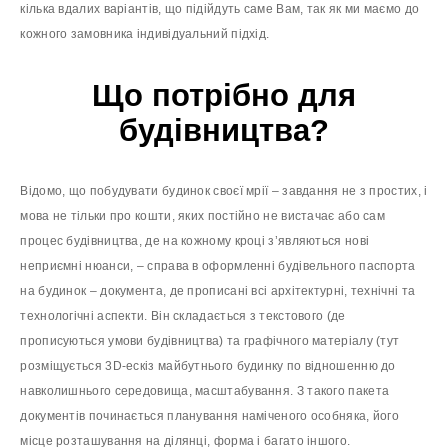
кілька вдалих варіантів, що підійдуть саме Вам, так як ми маємо до
кожного замовника індивідуальний підхід.
Що потрібно для
будівництва?
Відомо, що побудувати будинок своєї мрії – завдання не з простих, і
мова не тільки про кошти, яких постійно не вистачає або сам
процес будівництва, де на кожному кроці з’являються нові
неприємні нюанси, – справа в оформленні будівельного паспорта
на будинок – документа, де прописані всі архітектурні, технічні та
технологічні аспекти. Він складається з текстового (де
прописуються умови будівництва) та графічного матеріалу (тут
розміщується 3D-ескіз майбутнього будинку по відношенню до
навколишнього середовища, масштабування. З такого пакета
документів починається планування наміченого особняка, його
місце розташування на ділянці, форма і багато іншого.