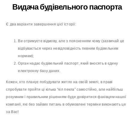
Видача будівельного паспорта
Є два варіанти завершення цієї історії:
Ви отримуєте відмову, але з поясненням чому (зазвичай це
відбувається через невідповідність певним будівельним
нормам);
Орган надає будівельний паспорт, який вносять в єдину
електронну базу даних.
Кожен, хто планує побудувати житло на своїй землі, в праві
спробувати пройти ці кілька “кіл пекла” самостійно, але найбільш
розумним і правильним рішенням буде довіритися фахівцям нашої
компанії, які без зайвих питань в обумовлені терміни виконають це
за Вас!