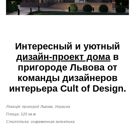
Интересный и уютный
дизайн-проект дома
в
пригороде Львова от
команды дизайнеров
интерьера Cult of Design.
Локація: пригород Львова, Украина
Площа: 320 кв.м
Стилістика: современная эклектика