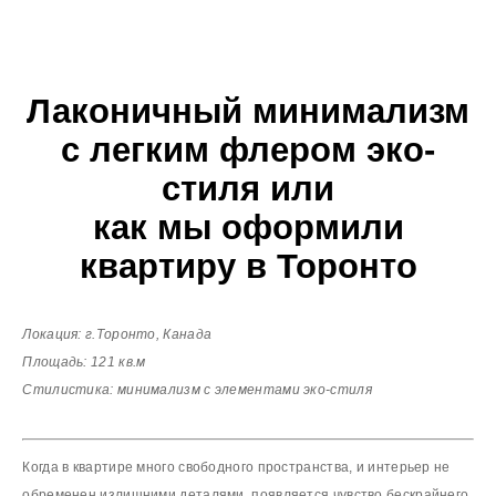
Лаконичный минимализм
с легким флером эко-
стиля или
как мы оформили
квартиру в Торонто
Локация: г.Торонто, Канада
Площадь: 121 кв.м
Стилистика: минимализм с элементами эко-стиля
Когда в квартире много свободного пространства, и интерьер не
обременен излишними деталями, появляется чувство бескрайнего